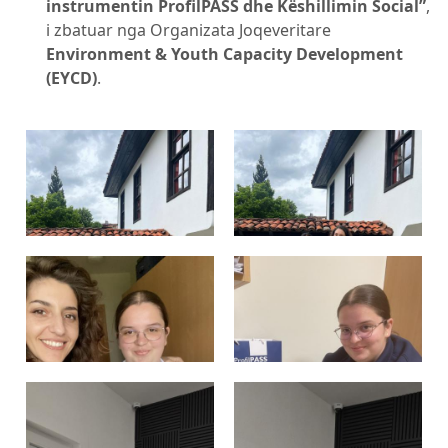
instrumentin ProfilPASS dhe Këshillimin Social”
,
i zbatuar nga Organizata Joqeveritare
Environment & Youth Capacity Development
(EYCD)
.